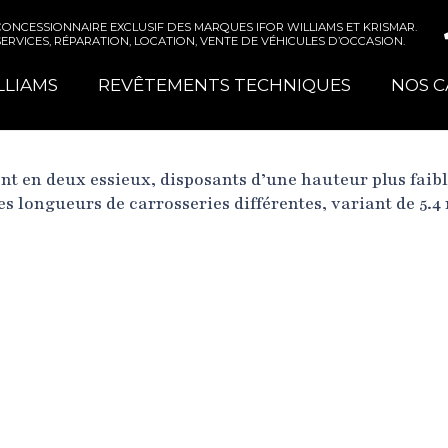
CONCESSIONNAIRE EXCLUSIF DES MARQUES IFOR WILLIAMS ET KRISMAR.
SERVICES, RÉPARATION, LOCATION, VENTE DE VÉHICULES D’OCCASION.
LLIAMS
REVÊTEMENTS TECHNIQUES
NOS C
t en deux essieux, disposants d’une hauteur plus faibl
es longueurs de carrosseries différentes, variant de 5.4 