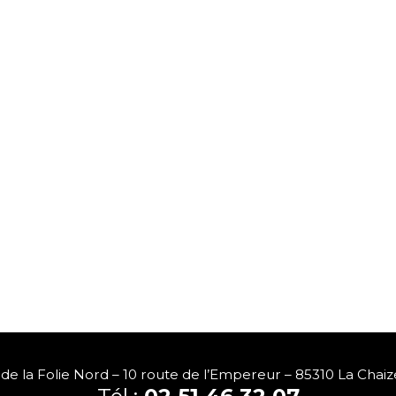
de la Folie Nord – 10 route de l’Empereur – 85310 La Chaiz